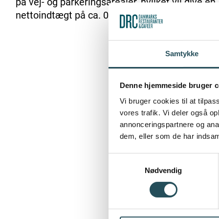
på vej- og parkeringsarealer, hvilket vil give en
nettoindtægt på ca. 0,3 mio. kr.
Samtykke
Denne hjemmeside bruger c
Vi bruger cookies til at tilpas
vores trafik. Vi deler også 
annonceringspartnere og anal
dem, eller som de har indsaml
Samtykkevalg
Nødvendig