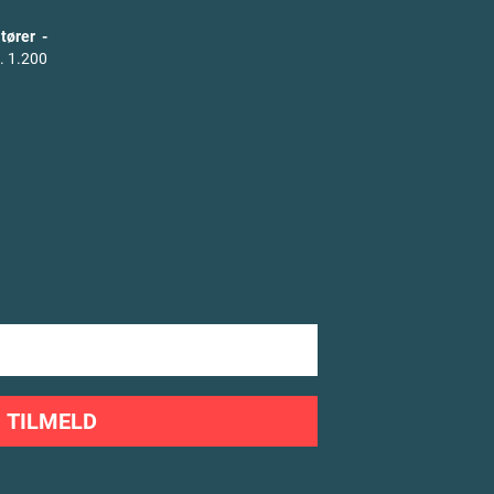
tører -
. 1.200
TILMELD