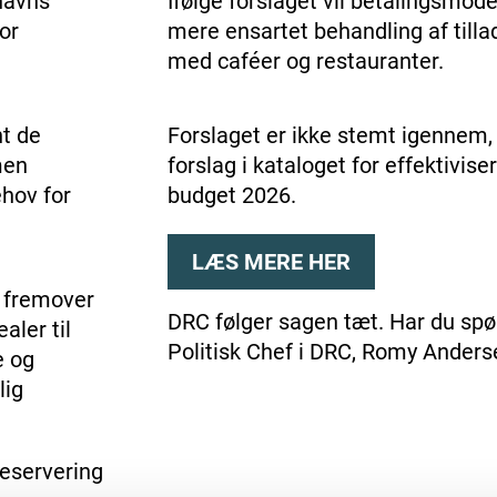
nhavns
Ifølge forslaget vil betalingsmode
or
mere ensartet behandling af tillad
med caféer og restauranter.
nt de
Forslaget er ikke stemt igennem,
men
forslag i kataloget for effektivise
ehov for
budget 2026.
LÆS MERE HER
r fremover
DRC følger sagen tæt. Har du sp
aler til
Politisk Chef i DRC, Romy Anders
e og
lig
deservering