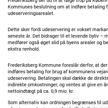
Frederiksberg ser ud til at følge trop på Købe
Kommunes beslutning om at indføre betaling f
udeserveringsarealet.
Dette sker fordi udeservering er vokset marka
seneste år. Det bidrager til et levende byliv – 
medfører også øget slid på byens arealer og b
ekstra renhold.
Frederiksberg Kommune foreslår derfor, at de
indføres betaling for brug af kommunens vejare
udeservering. Betalingen skal dække de direkt
indirekte omkostninger, og ventes at give en år
nettoindtægt på ca. 0,9 mio. kr.
Som alternativ kan ordningen begrænses til u