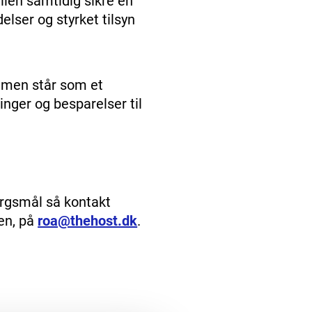
llen samtidig sikre en
elser og styrket tilsyn
 men står som et
ringer og besparelser til
ørgsmål så kontakt
en, på
roa@thehost.dk
.