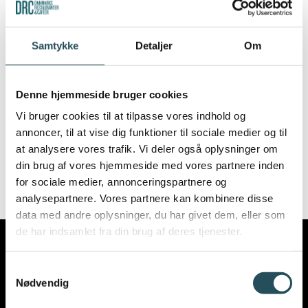
følge overenskomster for 2023- 2025, indtil
mæglingsforslaget er endeligt vedtaget.
Samtykke
Detaljer
Om
DRC opdaterer, når der en endelig
overenskomst vedtaget, og der
Denne hjemmeside bruger cookies
offentliggøres satsreguleringer mv.
Vi bruger cookies til at tilpasse vores indhold og
annoncer, til at vise dig funktioner til sociale medier og til
Har du spørgsmål til overenskomsten
at analysere vores trafik. Vi deler også oplysninger om
kontakt da sekretariatet.
din brug af vores hjemmeside med vores partnere inden
for sociale medier, annonceringspartnere og
analysepartnere. Vores partnere kan kombinere disse
data med andre oplysninger, du har givet dem, eller som
de har indsamlet fra din brug af deres tjenester.
Samtykkevalg
Nødvendig