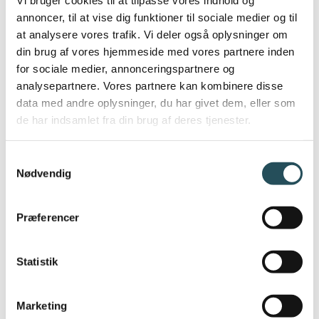
Vi bruger cookies til at tilpasse vores indhold og
International Rekruttering og Integration
annoncer, til at vise dig funktioner til sociale medier og til
at analysere vores trafik. Vi deler også oplysninger om
(SIRI), skal de som udgangspunkt betale
din brug af vores hjemmeside med vores partnere inden
et gebyr.
for sociale medier, annonceringspartnere og
analysepartnere. Vores partnere kan kombinere disse
I 2025 bliver gebyrerne lavere. Fra 1.
data med andre oplysninger, du har givet dem, eller som
januar 2025 skal man betale 6.055 kr.
de har indsamlet fra din brug af deres tjenester.
for en ansøgning om opholdstilladelse
på grund af arbejde. Gebyret for
Samtykkevalg
Nødvendig
ansøgninger om opholdstilladelse for
familiemedlemmer bliver 2.380 kr. pr.
Præferencer
person.
Opdaterede positivlister
Statistik
Positivlisterne viser, hvilke job, der
Marketing
mangler faglært eller højt kvalificeret