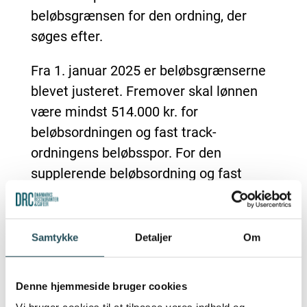
beløbsgrænsen for den ordning, der
søges efter.
Fra 1. januar 2025 er beløbsgrænserne
blevet justeret. Fremover skal lønnen
være mindst 514.000 kr. for
beløbsordningen og fast track-
ordningens beløbsspor. For den
supplerende beløbsordning og fast
track-ordningens supplerede spor skal
lønnen være mindst 415.000 kr.
Samtykke
Detaljer
Om
Nye gebyrsatser
Når udlændinge søger opholdstilladelse
Denne hjemmeside bruger cookies
på grund af arbejde hos Styrelsen for