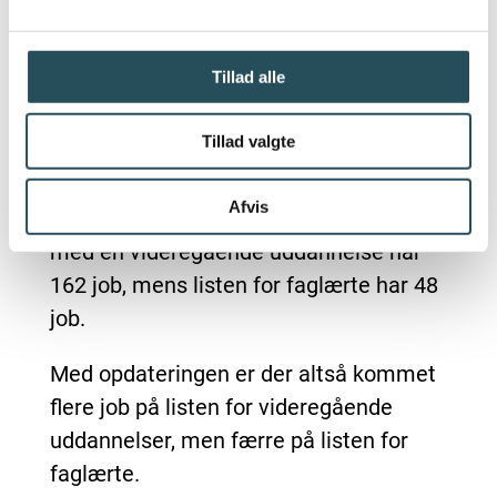
arbejdskraft i Danmark. Udlændinge, der
får tilbudt et job på en af disse lister,
Tillad alle
kan søge opholds- og arbejdstilladelse.
Tillad valgte
Ved årsskiftet har SIRI opdateret
positivlisterne, som nu gælder fra 1.
Afvis
januar 2025. Den nye liste for personer
med en videregående uddannelse har
162 job, mens listen for faglærte har 48
job.
Med opdateringen er der altså kommet
flere job på listen for videregående
uddannelser, men færre på listen for
faglærte.