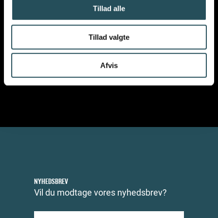
Tillad alle
VIL DU VIDE MERE OM
VORES ARBEJDE
?
Tillad valgte
Afvis
NYHEDSBREV
Vil du modtage vores nyhedsbrev?