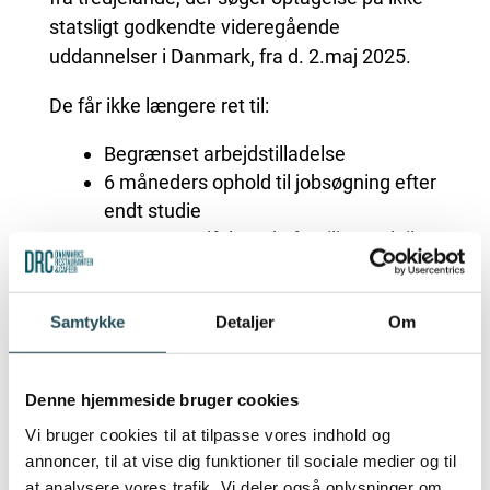
statsligt godkendte videregående
uddannelser i Danmark, fra d. 2.maj 2025.
De får ikke længere ret til:
Begrænset arbejdstilladelse
6 måneders ophold til jobsøgning efter
endt studie
At tage medfølgende familie med til
Danmark
Ændringen gælder
kun for nye ansøgninger
Samtykke
Detaljer
Om
indgivet fra og med den 2. maj 2025.
Studerende og medfølgende ægtefæller, der
Denne hjemmeside bruger cookies
har fået eller søgt før denne dato, er ikke
Vi bruger cookies til at tilpasse vores indhold og
omfattet af ændringerne og deres
annoncer, til at vise dig funktioner til sociale medier og til
at analysere vores trafik. Vi deler også oplysninger om
rettigheder bevares, også ved forlængelse.