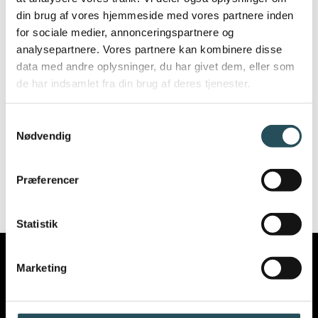
din brug af vores hjemmeside med vores partnere inden
Har du som arbejdsgiver allerede ansat
for sociale medier, annonceringspartnere og
personale, som er i Danmark på ordningen,
analysepartnere. Vores partnere kan kombinere disse
er der derfor ingen ændringer.
data med andre oplysninger, du har givet dem, eller som
de har indsamlet fra din brug af deres tjenester.
Formålet er at sikre, at opholdstilladelse kun
gives til studerende med et reelt ønske om at
Samtykkevalg
tage en uddannelse i Danmark.
Nødvendig
Præferencer
Statistik
Marketing