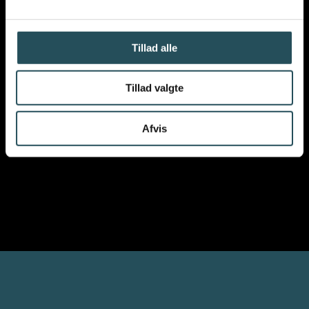
Tillad alle
Tillad valgte
VIL DU VIDE MERE OM
VORES ARBEJDE
?
Afvis