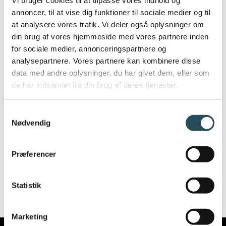
Vi bruger cookies til at tilpasse vores indhold og
annoncer, til at vise dig funktioner til sociale medier og til
hurtigt kan tilpasse sig og drage fordel af
at analysere vores trafik. Vi deler også oplysninger om
dets funktioner. Det giver dem mulighed for
din brug af vores hjemmeside med vores partnere inden
at fokusere mere på at skabe et sikkert og
for sociale medier, annonceringspartnere og
sundt arbejdsmiljø og bruge mindre tid på
analysepartnere. Vores partnere kan kombinere disse
data med andre oplysninger, du har givet dem, eller som
administrative opgaver.
de har indsamlet fra din brug af deres tjenester.
Læs mere om værktøjet og tilmelding til
Samtykkevalg
gratis opstartsforløb her:
Nødvendig
Den lovpligtige arbejdsmiljøuddannelse
(asnaes-vangstrup.dk)
Præferencer
Statistik
Marketing