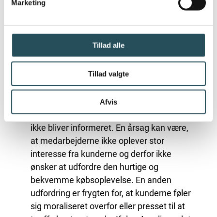
Marketing
til, at så få kunder vælger genbrugskoppen.
Ifølge Amalie er information i selve
købsøjeblikket afgørende. Det er netop her,
Tillad alle
kunden træffer sit valg, og hvis kunden ikke
hurtigt forstår fordelene ved
Tillad valgte
genbrugsløsningen, bliver engangskoppen
ofte den nemmeste løsning.
Afvis
Der kan være flere grunde til, at kunderne
ikke bliver informeret. En årsag kan være,
at medarbejderne ikke oplever stor
interesse fra kunderne og derfor ikke
ønsker at udfordre den hurtige og
bekvemme købsoplevelse. En anden
udfordring er frygten for, at kunderne føler
sig moraliseret overfor eller presset til at