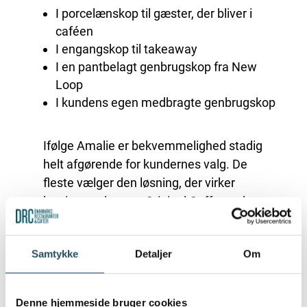
I porcelænskop til gæster, der bliver i
caféen
I engangskop til takeaway
I en pantbelagt genbrugskop fra New
Loop
I kundens egen medbragte genbrugskop
Ifølge Amalie er bekvemmelighed stadig
helt afgørende for kundernes valg. De
fleste vælger den løsning, der virker
hurtigst og lettest. Original Coffee oplever
at mange er positive over for
genbrugsløsningen, men at valget ofte
Samtykke
Detaljer
Om
bliver udskudt:
“Det bliver en anden gang”
Denne hjemmeside bruger cookies