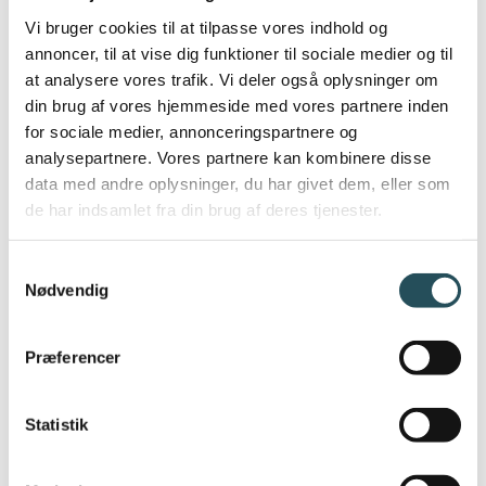
Det viser, at genbrugskoppen endnu ikke er
Vi bruger cookies til at tilpasse vores indhold og
blevet en naturlig del af takeaway-kulturen.
annoncer, til at vise dig funktioner til sociale medier og til
Når det gælder kundernes egne kopper,
at analysere vores trafik. Vi deler også oplysninger om
fortæller Amalie, at forholdet mellem
din brug af vores hjemmeside med vores partnere inden
for sociale medier, annonceringspartnere og
medbragte kopper og engangskopper i dag
analysepartnere. Vores partnere kan kombinere disse
ligger omkring 50/50 blandt de kunder, der
data med andre oplysninger, du har givet dem, eller som
aktivt tager stilling til alternativerne. Der
de har indsamlet fra din brug af deres tjenester.
findes altså en gruppe kunder, som gerne
vil tage mere ansvarlige valg, selvom
Samtykkevalg
engangskopperne stadig dominerer.
Nødvendig
Præferencer
EN MANGEL PÅ KOMMUNIKATION
Statistik
En vigtig pointe fra interviewet var, at
mangel på information kan være en grund