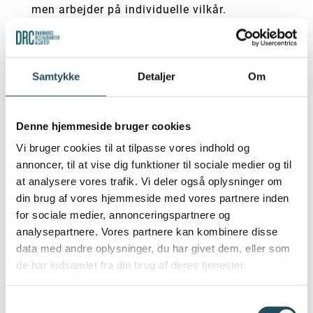
men arbejder på individuelle vilkår.
Kravet om overenskomst for at få adgang til
udenlandsk arbejdskraft virker derfor både
unødvendigt og urimeligt. Det løser ikke
Samtykke
Detaljer
Om
branchens udfordringer – og risikerer i
stedet at blive et politisk signal uden reel
Denne hjemmeside bruger cookies
effekt.
Vi bruger cookies til at tilpasse vores indhold og
Vi har brug for løsninger, der tager
annoncer, til at vise dig funktioner til sociale medier og til
udgangspunkt i virkeligheden – ikke
at analysere vores trafik. Vi deler også oplysninger om
symbolpolitik.
din brug af vores hjemmeside med vores partnere inden
for sociale medier, annonceringspartnere og
Har du spørgsmål, er du velkommen til at
analysepartnere. Vores partnere kan kombinere disse
kontakte DRC’s politiske chef, Romy
data med andre oplysninger, du har givet dem, eller som
Andersen, på
roa@thehost.dk
de har indsamlet fra din brug af deres tjenester.
Samtykkevalg