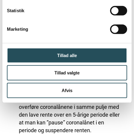
udfordringer og vi har allerede været nødt til
at hæve priserne efter de voldsomme
Statistik
stigninger på råvarepriserne - det begynder
at blive for meget for danskerne, hvis vi
Marketing
skruer for meget på den knap.”
Derfor foreslår DRC følgende tiltag, som kan
give likviditet på den korte bane og skabe
Tillad alle
optimisme på den lange:
Tillad valgte
Et minusfradrag/målrettet støtte gennem
elafgiftssystemet i en begrænset periode.
Afvis
Fjernelse af momsen på el
At man med regeringens energilån kan
overføre coronalånene i samme pulje med
den lave rente over en 5-årige periode eller
at man kan ”pause” coronalånet i en
periode og suspendere renten.