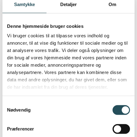
Vi har huslejestigninger på 6-9 pct. Ift.
Samtykke
Detaljer
Om
sidste år
Vi har en coronagæld der stadig skal
betales af på til en tårnhøj rente på over 8
Denne hjemmeside bruger cookies
pct
Vi bruger cookies til at tilpasse vores indhold og
Nu har vi så også en energikrise vi skal
annoncer, til at vise dig funktioner til sociale medier og til
igennem - det har vi simpelthen ikke
at analysere vores trafik. Vi deler også oplysninger om
likviditet til
din brug af vores hjemmeside med vores partnere inden
for sociale medier, annonceringspartnere og
analysepartnere. Vores partnere kan kombinere disse
data med andre oplysninger, du har givet dem, eller som
CORONALÅN PÅ PAUSE
de har indsamlet fra din brug af deres tjenester.
“Vi frygter at flere vil bukke under, og vi
Samtykkevalg
frygter endnu mere at danskerne vil blive
Nødvendig
hjemme, hvis vi sætter priserne yderligere
op”, siger politisk direktør Freja Brandhøj og
Præferencer
fortsætter: “Uanset, hvor vi kigger hen er der