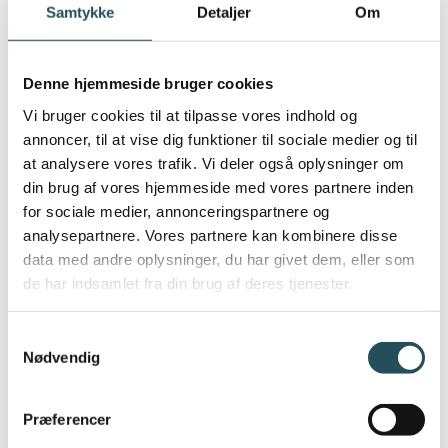
køkkener er kommet langt med økologi,
Samtykke
Detaljer
Om
grøntsager og bælgfrugter – og derfor
sender vi live fra de grønne
Denne hjemmeside bruger cookies
frontkøkkener, så alle landets
Vi bruger cookies til at tilpasse vores indhold og
professionelle køkkener, kan lære af de
annoncer, til at vise dig funktioner til sociale medier og til
bedste, stille spørgsmål og finde
at analysere vores trafik. Vi deler også oplysninger om
inspiration til at sætte mere skub i
din brug af vores hjemmeside med vores partnere inden
for sociale medier, annonceringspartnere og
skønne offentlige måltider med mange
analysepartnere. Vores partnere kan kombinere disse
planter. Med Planteløftet skaber vi en
data med andre oplysninger, du har givet dem, eller som
platform, hvorfra vi deler viden, og
de har indsamlet fra din brug af deres tjenester.
køkkenerne hjælper hinanden med deres
bedste tips og tricks til grønnere
Samtykkevalg
Nødvendig
måltider.”
Præferencer
Programmet for Planteløftet 2024s