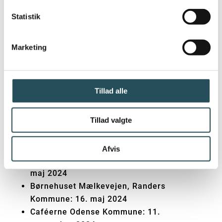
webinarer ses her og er et gratis tilbud til
Statistik
alle, der arbejder med mad og måltider i
professionelle køkkener.
Marketing
Oplev planteerfaringer, velsmagende
opskrifter og inspirationsrige fortællinger
fra:
Tillad alle
Bevægelsesbørnehuset, Aarhus
Tillad valgte
Kommune: 21. marts 2024
Ernæringsenheden, Herlev og Gentofte
Hospital: 17. april 2024
Afvis
Rådhuskantinen, Hjørring Kommune: 2.
maj 2024
Børnehuset Mælkevejen, Randers
Kommune: 16. maj 2024
Caféerne Odense Kommune: 11.