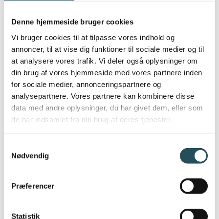
Ved at tage imod verifikation med AltID
Denne hjemmeside bruger cookies
giver du dine gæster mulighed for selv at
Vi bruger cookies til at tilpasse vores indhold og
bestemme, hvilke oplysninger de vil dele.
annoncer, til at vise dig funktioner til sociale medier og til
For eksempel viser aldersbeviset ikke
at analysere vores trafik. Vi deler også oplysninger om
andre oplysninger, end at gæsten er over
din brug af vores hjemmeside med vores partnere inden
en given aldersgrænse. Samtidig kan du
for sociale medier, annonceringspartnere og
analysepartnere. Vores partnere kan kombinere disse
som virksomhed også være sikker på, at
data med andre oplysninger, du har givet dem, eller som
oplysningerne er gyldige.
de har indsamlet fra din brug af deres tjenester.
Samtykkevalg
Nødvendig
Præferencer
Statistik