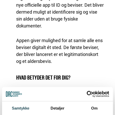
nye officielle app til ID og beviser. Det bliver
dermed muligt at identificere sig og vise
sin alder uden at bruge fysiske
dokumenter.
Appen giver mulighed for at samle alle ens
beviser digitalt ét sted. De første
beviser,
der bliver lanceret er
et legitimationskort
og et aldersbevis.
HVAD BETYDER DET FOR DIG?
Det kan være relevant for dig, der sælger
alkohol, har aldersbegrænsning på din
entré eller gør brug af medlemsskaber og
Samtykke
Detaljer
Om
rabatklubber.