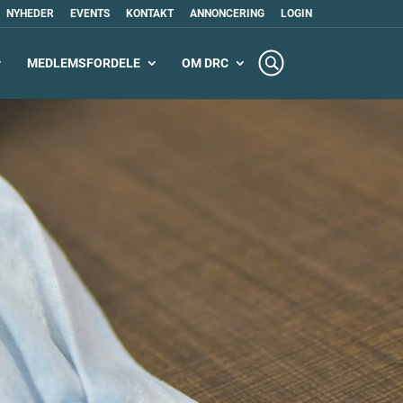
NYHEDER
EVENTS
KONTAKT
ANNONCERING
LOGIN
MEDLEMSFORDELE
OM DRC