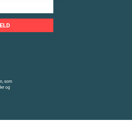
ELD
on, som
ler og