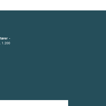
tører -
. 1.200