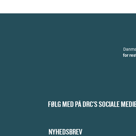
Danmar
for re
FØLG MED PÅ DRC'S SOCIALE MEDI
NYHEDSBREV