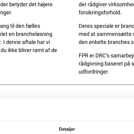
eder betyder det højere
der rådgiver virksomhe
inger.
forsikringsforhold.
g til den fælles
Deres speciale er branc
iklet en brancheløsning
med at sammensætte uni
 denne aftale har vi
den enkelte branches sæ
 du ikke bliver ramt af de
FPR er DRC’s samarbejds
rådgivning baseret på 
udfordringer.
SÅDAN GØR DU
heden nu. Når dit
Hvis du ønsker at høre
Detaljer
tigning, bliver du nemlig
tjekket din nuværende 