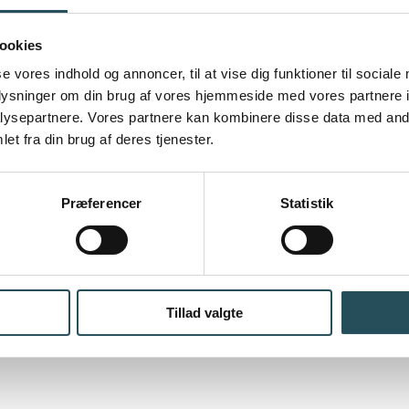
u ellers er bundet af en
Forsikringsmægler.
ookies
Du skal blot udfylde e
se vores indhold og annoncer, til at vise dig funktioner til sociale
så sørger FPR Forsikri
oplysninger om din brug af vores hjemmeside med vores partnere i
for dig.
EDRE?
ysepartnere. Vores partnere kan kombinere disse data med andr
et fra din brug af deres tjenester.
Kontakt FPR på telefon:
le branchen giver
Præferencer
Statistik
nchens særlige risici, fx
overfor kunder.
rsikringsmægler, der
Tillad valgte