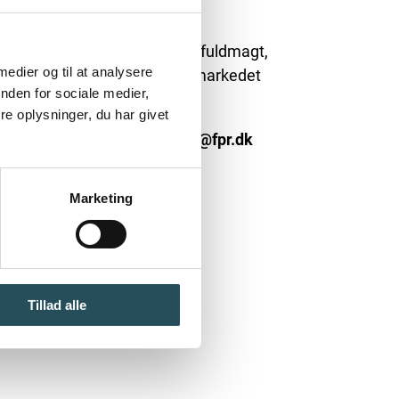
n uforpligtende undersøgelsesfuldmagt,
 medier og til at analysere
ngsmægler for at undersøge markedet
nden for sociale medier,
e oplysninger, du har givet
 70 20 29 29 eller mail: info@fpr.dk
Marketing
Tillad alle