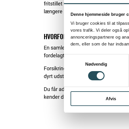
fritstillet til at skifte – også selvom d
længere aftale.
Denne hjemmeside bruger c
Vi bruger cookies til at tilpas
vores trafik. Vi deler også 
HVORFOR ER EN BRANCHEAFTALE B
annonceringspartnere og anal
dem, eller som de har indsaml
En samlet forhandling på vegne af he
fordelagtige priser og vilkår.
Samtykkevalg
Nødvendig
Forsikringsløsningerne er tilpasset bra
dyrt udstyr, sæsonudsving og ansvar 
Du får adgang til rådgivning fra en fo
kender din branche.
Afvis