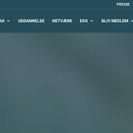
PRESSE
RA
UDDANNELSE
NETVÆRK
ESG
BLIV MEDLEM