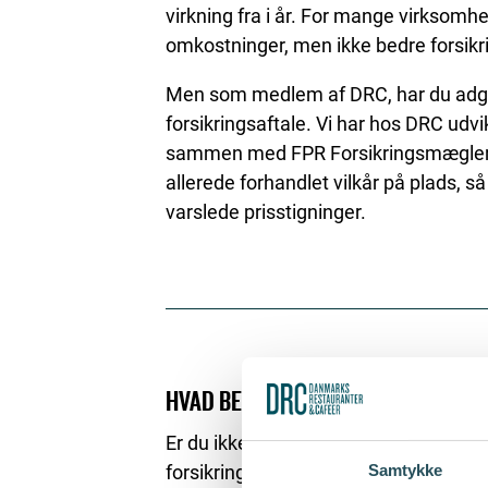
virkning fra i år. For mange virksomh
omkostninger, men ikke bedre forsikr
Men som medlem af DRC, har du adgan
forsikringsaftale. Vi har hos DRC udv
sammen med FPR Forsikringsmægler. I
allerede forhandlet vilkår på plads, så
varslede prisstigninger.
HVAD BETYDER DET FOR DIG?
Er du ikke med i aftalen, har du mulig
Samtykke
forsikringsselskab varsler en præmies