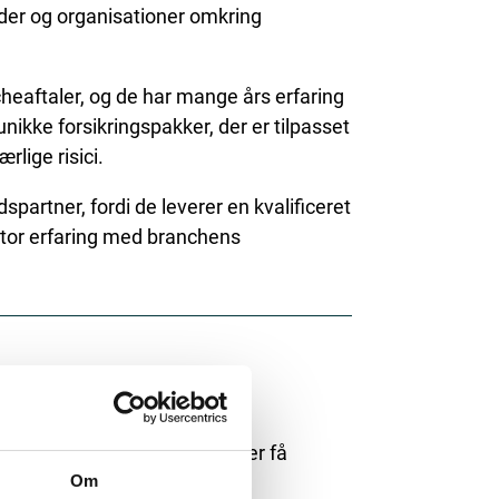
der og organisationer omkring
heaftaler, og de har mange års erfaring
kke forsikringspakker, der er tilpasset
rlige risici.
partner, fordi de leverer en kvalificeret
stor erfaring med branchens
 mere om dine muligheder eller få
Om
aftale, kan du kontakte FPR