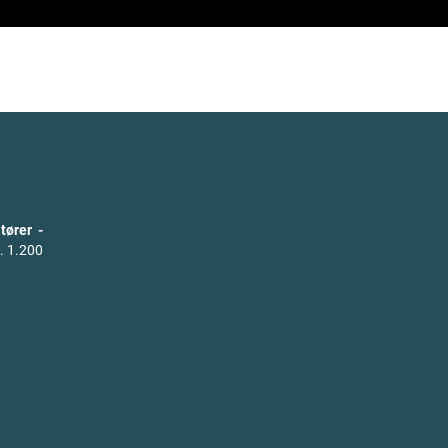
tører -
. 1.200