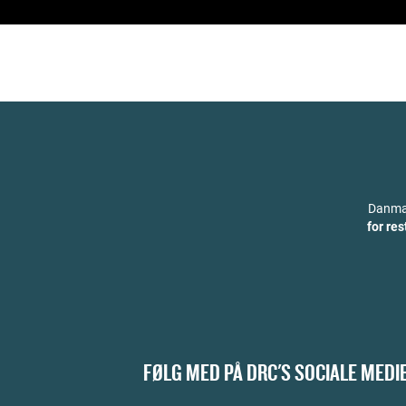
Danmar
for re
FØLG MED PÅ DRC'S SOCIALE MEDI