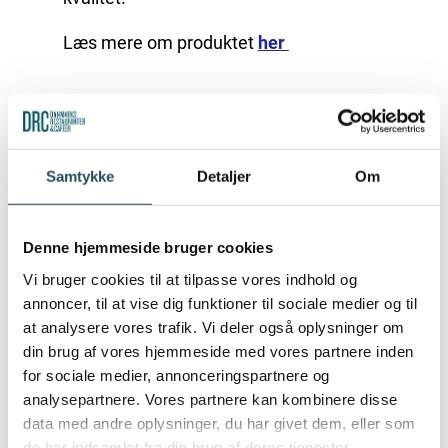
Læs mere om produktet
her
HVAD FÅR DU UD AF DET?
Samtykke
Detaljer
Om
Promoveringsmateriale til både fysisk og
online brug
Sparring om navngivning og indhold på
Denne hjemmeside bruger cookies
din menu
Vi bruger cookies til at tilpasse vores indhold og
Vejledning i brug af produkterne, inkl.
annoncer, til at vise dig funktioner til sociale medier og til
demonstration og vareprøver direkte i dit
at analysere vores trafik. Vi deler også oplysninger om
køkken (gratis produkter i testperioden)
din brug af vores hjemmeside med vores partnere inden
for sociale medier, annonceringspartnere og
Dansk Vegetarisk Forening kommer ud til
analysepartnere. Vores partnere kan kombinere disse
dig med konkrete råd, smagsprøver og
data med andre oplysninger, du har givet dem, eller som
inspiration, der kan styrke dit udbud af
de har indsamlet fra din brug af deres tjenester.