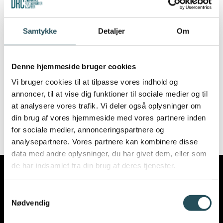
vedtaget den 12. april.
Samtykke
Detaljer
Om
Webinaret, ved advokatfuldmægtig i DRC
Emma Lassen, løber af stablen
d. 20. april
fra kl. 10-12
.
Denne hjemmeside bruger cookies
Vi bruger cookies til at tilpasse vores indhold og
Tilmeld dig her:
annoncer, til at vise dig funktioner til sociale medier og til
at analysere vores trafik. Vi deler også oplysninger om
TILMELDINGSFORMULAR
din brug af vores hjemmeside med vores partnere inden
for sociale medier, annonceringspartnere og
analysepartnere. Vores partnere kan kombinere disse
data med andre oplysninger, du har givet dem, eller som
de har indsamlet fra din brug af deres tjenester.
Samtykkevalg
Nødvendig