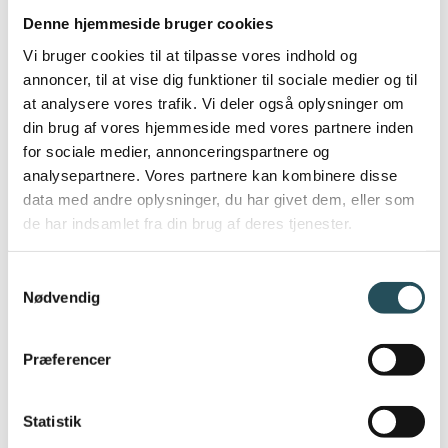
Denne hjemmeside bruger cookies
Vi bruger cookies til at tilpasse vores indhold og
annoncer, til at vise dig funktioner til sociale medier og til
at analysere vores trafik. Vi deler også oplysninger om
din brug af vores hjemmeside med vores partnere inden
for sociale medier, annonceringspartnere og
analysepartnere. Vores partnere kan kombinere disse
WOLT UNDER LUP: EN TRAVL UGE I MEDIERNE, OG DRC HOLDER PRESSET
data med andre oplysninger, du har givet dem, eller som
de har indsamlet fra din brug af deres tjenester.
jun 27, 2025
|
Branchen
Samtykkevalg
Nødvendig
Wolt under lup: En travl uge i medierne, og
DRC holder presset For knap tre år siden
Præferencer
indklagede DRC Wolt overfor
konkurrencemyndighederne. Det er en sag vi
stadig venter på en afgørelse på. Men i
Statistik
mellem tiden begynder flere og flere medier