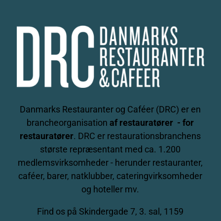
Danmarks Restauranter og Caféer (DRC) er en
brancheorganisation
af restauratører - for
restauratører
. DRC er restaurationsbranchens
største repræsentant med ca. 1.200
medlemsvirksomheder - herunder restauranter,
caféer, barer, natklubber, cateringvirksomheder
og hoteller mv.
Find os på
Skindergade 7, 3. sal, 1159