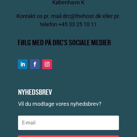
København K
Kontakt os pr. mail drc@thehost.dk eller pr.
telefon +45 33 25 10 11
FØLG MED PÅ DRC'S SOCIALE MEDIER
NYHEDSBREV
Vil du modtage vores nyhedsbrev?