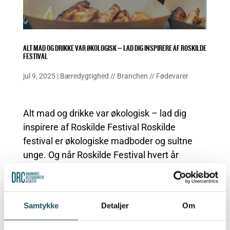
ALT MAD OG DRIKKE VAR ØKOLOGISK – LAD DIG INSPIRERE AF ROSKILDE
FESTIVAL
jul 9, 2025
|
Bæredygtighed
//
Branchen
//
Fødevarer
Alt mad og drikke var økologisk – lad dig
inspirere af Roskilde Festival Roskilde
festival er økologiske madboder og sultne
unge. Og når Roskilde Festival hvert år
samler over 100.000 unge, er alt mad og
drikke økologisk. I år nåede festivalen målet
om 100 %...
Samtykke
Detaljer
Om