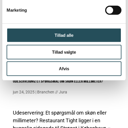
at interessere sig for det...
Marketing
Tillad alle
Tillad valgte
Afvis
UDESERVERING: ET SPØRGSMÅL OM SKØN ELLER MILLIMETER?
jun 24, 2025
|
Branchen
//
Jura
Udeservering: Et spørgsmål om skøn eller
millimeter? Restaurant Tight ligger i en