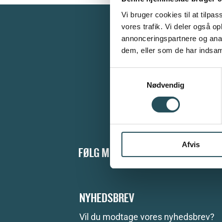
Vi bruger cookies til at tilpas
vores trafik. Vi deler også 
annonceringspartnere og anal
dem, eller som de har indsaml
Danmar
for re
Samtykkevalg
Nødvendig
Afvis
FØLG MED PÅ DRC'S SOCIALE MEDI
NYHEDSBREV
Vil du modtage vores nyhedsbrev?