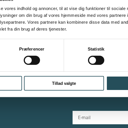
se vores indhold og annoncer, til at vise dig funktioner til sociale
oplysninger om din brug af vores hjemmeside med vores partnere i
ysepartnere. Vores partnere kan kombinere disse data med andr
et fra din brug af deres tjenester.
ks Restauranter og Caféer (DRC) er en brancheorganisation
af restaura
stauratører
. DRC er restaurationsbranchens største repræsentant med ca
medlemsvirksomheder - herunder restauranter, caféer, barer, natklubber,
Præferencer
Statistik
cateringvirksomheder og hoteller mv.
Find os på
Skindergade 7, 3. sal, 1159 København K
Kontakt os pr. mail drc@thehost.dk eller pr. telefon +45 33 25 10 11
Tillad valgte
ER