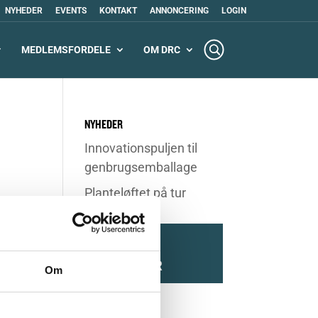
NYHEDER
EVENTS
KONTAKT
ANNONCERING
LOGIN
MEDLEMSFORDELE
OM DRC
NYHEDER
Innovationspuljen til
genbrugsemballage
Planteløftet på tur
SE ALLE
NYHEDER
Om