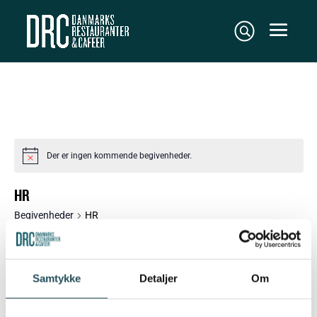
Der er ingen kommende begivenheder.
Notice
HR
Begivenheder
HR
BEGIVENH
BEGI
8/9/2026
Søg
Dag
VISN
efter
SØGNING
Vælg
begivenhed
NAVI
Samtykke
Detaljer
Om
OG
dato.
Næste dag
VISNINGE
Forrige dag