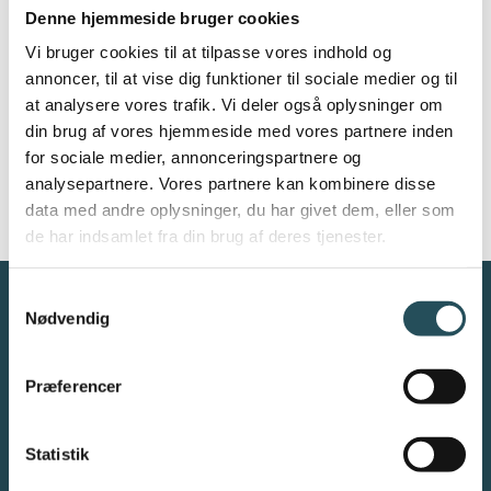
NAVIGATI
Denne hjemmeside bruger cookies
Abonner på kalender
Vi bruger cookies til at tilpasse vores indhold og
annoncer, til at vise dig funktioner til sociale medier og til
at analysere vores trafik. Vi deler også oplysninger om
din brug af vores hjemmeside med vores partnere inden
for sociale medier, annonceringspartnere og
analysepartnere. Vores partnere kan kombinere disse
data med andre oplysninger, du har givet dem, eller som
de har indsamlet fra din brug af deres tjenester.
Samtykkevalg
Nødvendig
Præferencer
Danmarks Restauranter og Caféer (DRC) er en
brancheorganisation
af restauratører - for restauratører
.
DRC er restaurationsbranchens største repræsentant med
Statistik
ca. 1.200 medlemsvirksomheder - herunder restauranter,
caféer, barer, natklubber, cateringvirksomheder og hoteller