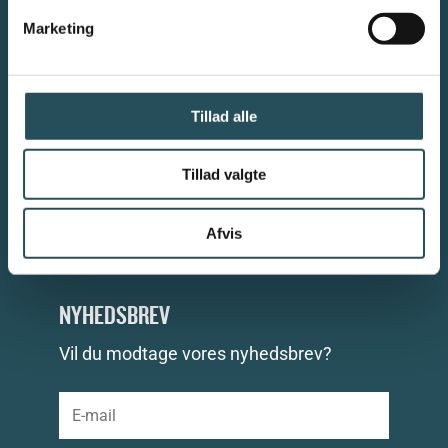
mv.
Marketing
Find os på
Skindergade 7, 3. sal, 1159 København K
Kontakt os pr. mail drc@thehost.dk eller pr. telefon +45 33 25
10 11
Tillad alle
FØLG MED PÅ DRC'S SOCIALE MEDIER
Tillad valgte
Afvis
NYHEDSBREV
Vil du modtage vores nyhedsbrev?