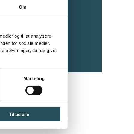
Om
OFF13
Thujavej 13
DK-5250 Odense SV
Tlf.:
+45 3325 1011
 medier og til at analysere
CVR: 83840315
nden for sociale medier,
e oplysninger, du har givet
Persondatapolitik
Marketing
Tillad alle