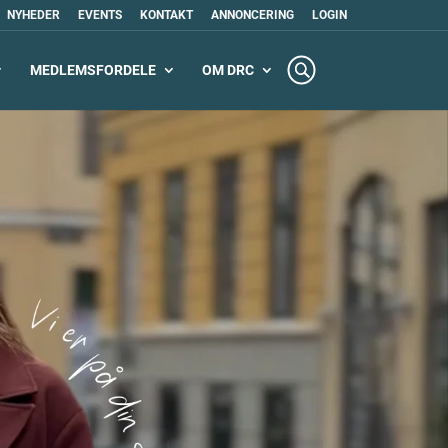
NYHEDER
EVENTS
KONTAKT
ANNONCERING
LOGIN
MEDLEMSFORDELE
OM DRC