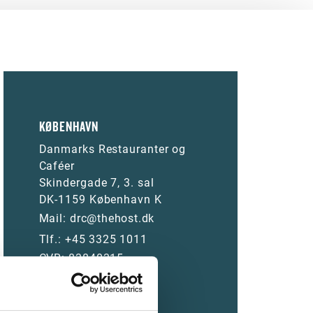
KØBENHAVN
Danmarks Restauranter og
Caféer
Skindergade 7, 3. sal
DK-1159 København K
Mail:
drc@thehost.dk
Tlf.:
+45 3325 1011
CVR: 83840315
ODENSE