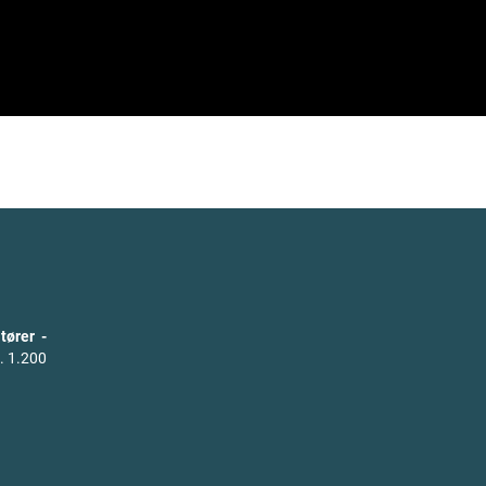
tører -
. 1.200