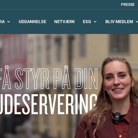
PRESSE
RA
UDDANNELSE
NETVÆRK
ESG
BLIV MEDLEM