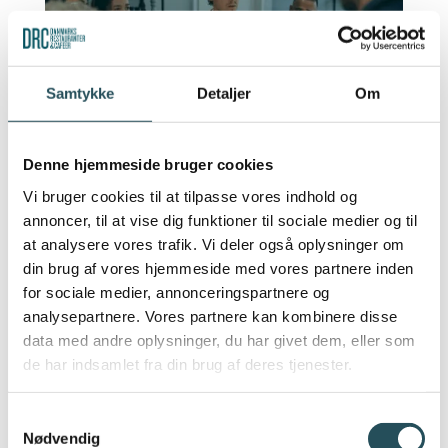
Samtykke
Detaljer
Om
Denne hjemmeside bruger cookies
BRANCHENS MEST POPULÆRE LEDERUDDANNELSE ER ÅBEN FOR
TILMELDING
Vi bruger cookies til at tilpasse vores indhold og
aug 26, 2025
|
Branchen
//
Uddannelse
annoncer, til at vise dig funktioner til sociale medier og til
at analysere vores trafik. Vi deler også oplysninger om
din brug af vores hjemmeside med vores partnere inden
Branchens mest populære lederuddannelse
for sociale medier, annonceringspartnere og
analysepartnere. Vores partnere kan kombinere disse
er åben for tilmelding (English below) DRC
data med andre oplysninger, du har givet dem, eller som
afholder igen sammen med Hotel -og
de har indsamlet fra din brug af deres tjenester.
Restaurantskolen branchens mest populære
lederuddannelse på engelsk i lederskab,
Samtykkevalg
situationsbestemt ledelse, konflikthåndtering
Nødvendig