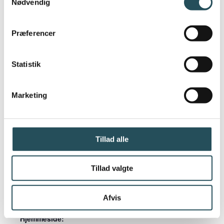
Nødvendig
Præferencer
DETALJER
ARRANGØR
Statistik
Dato:
DFCL
21 juni, 2023
Se Arrangør
Marketing
Tidspunkt:
hjemmeside
16:00 - 21:00
Pris:
Tillad alle
Free
Tillad valgte
Begivenhed
Kategorier:
Branchen
,
Netværk
Afvis
Hjemmeside: