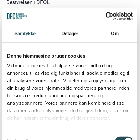
Bestyrelsen i DFCL
Ronny Saul (Jesper´s Torvekøkken)
Thomas Tranberg (Smagssans)
Samtykke
Detaljer
Om
Simon Bowell (Frokostfirmaet)
Bo Mertins (Mertins Catering)
Thomas Vinkler (Ricewood)
Denne hjemmeside bruger cookies
Maria Mosekjær (Maria´s Deli)
Vi bruger cookies til at tilpasse vores indhold og
Ronni Lundegaard (Choicefood)
annoncer, til at vise dig funktioner til sociale medier og til
at analysere vores trafik. Vi deler også oplysninger om
Læs programmet her:
Indbydelse til årets branchemøde
din brug af vores hjemmeside med vores partnere inden
for frokost- og cateringleverandører | DRC (thehost.dk)
for sociale medier, annonceringspartnere og
analysepartnere. Vores partnere kan kombinere disse
TILMELDING
data med andre oplysninger, du har givet dem, eller som
de har indsamlet fra din brug af deres tjenester.
Samtykkevalg
Tilføj til kalender