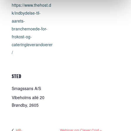
https://www.thehost.d
k/indbydelse-til-
aarets-
branchemoede-for-
frokost-og-
cateringleverandoerer
/
STED
Smagssans A/S
Vibeholms allé 20
Brøndby
,
2605
HR-
Webinar om Clever Cost –