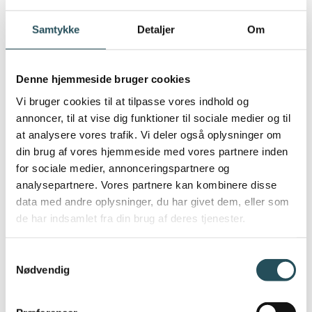
mest af alt fokuserer på CO2, vil jeg blot
Samtykke
Detaljer
Om
komme med to input:
Vi bør skrive os bag øret at CO2 ikke altid
Denne hjemmeside bruger cookies
kan stå alene. En økologisk høne er bedre
Vi bruger cookies til at tilpasse vores indhold og
for os at spise – og den indeholder langt
annoncer, til at vise dig funktioner til sociale medier og til
mere næring, end burhønen gør det.
at analysere vores trafik. Vi deler også oplysninger om
Selvom sidstnævnte er bedre for klima og
din brug af vores hjemmeside med vores partnere inden
mindre CO2 omkostningsfuld.
for sociale medier, annonceringspartnere og
Vi bør tænke langt mere cirkulært – og vi
analysepartnere. Vores partnere kan kombinere disse
bør også tænke i Novel Foods, det gør
data med andre oplysninger, du har givet dem, eller som
vores gastronomer allerede, men de er
de har indsamlet fra din brug af deres tjenester.
begrænsede på en lovgivning, hvor man
har forbudt en lang række spiselige
Samtykkevalg
planter, svampe, blomster mv. selvom det
Nødvendig
faktisk er både sundt, bæredygtigt og
nemt tilgængelige fødevare.