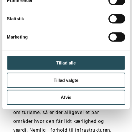
Præferencer
Vi har et fantastisk landbrug, ambitiøse
Statistik
kokke der udvikler på vores råvarer, en
værdikæde der bidrager med en masse
sundt, grønt og ambitiøst på tallerknerne og
Marketing
provokere både danskere og gæster til at
prøve nye fødevare og udvikle vores kost.
Tillad alle
Et Danmark der hænger sammen, med en
solid infrastruktur er vigtigt for både
Tillad valgte
danskerne – men også for vores store
eksportsucces TURISMEN. Og selvom der
Afvis
ikke er nævnt meget i regeringsgrundlaget
om turisme, så er der alligevel et par
områder hvor den får lidt kærlighed og
værdi. Nemlig i forhold til infrastrukturen,