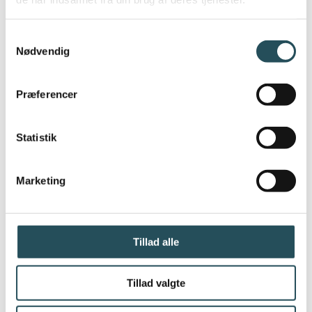
over:
kommunens afgørelser (fx afslag på en
Samtykkevalg
Nødvendig
ydelse eller et pålagt gebyr)
de politiske beslutninger (fx om
serviceniveauet i kommunen)
Præferencer
ansættelsesforhold i kommunen
forhold, som andre klageinstanser tager
Statistik
sig af (det kommunale tilsyn,
Folketingets Ombudsmand eller
Marketing
domstolene)
Tillad alle
Kontakt Borgerrådgiveren her:
Borgerrådgiveren | Københavns Kommunes
Tillad valgte
hjemmeside (kk.dk)