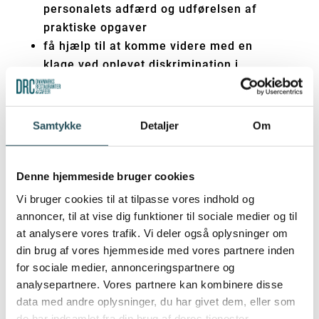
personalets adfærd og udførelsen af
praktiske opgaver
få hjælp til at komme videre med en
klage ved oplevet diskrimination i
kommunen
få hjælp til at forstå en afgørelse fra
kommunen og evt. få hjælp til at sikre en
Samtykke
Detaljer
Om
korrekt proces for afgørelsen i forhold til
partshøring, begrundelse mv.
få information og rådgivning om klager
Denne hjemmeside bruger cookies
over kommunens afgørelser, og hvem
Vi bruger cookies til at tilpasse vores indhold og
der kan behandle dem
annoncer, til at vise dig funktioner til sociale medier og til
komme med forslag til, hvordan
at analysere vores trafik. Vi deler også oplysninger om
kommunens sagsbehandling og betjening
din brug af vores hjemmeside med vores partnere inden
for sociale medier, annonceringspartnere og
kan forbedres
analysepartnere. Vores partnere kan kombinere disse
data med andre oplysninger, du har givet dem, eller som
Borgerrådgiveren kan ikke behandle klager
de har indsamlet fra din brug af deres tjenester.