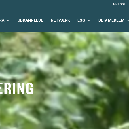
PRESSE
RA
UDDANNELSE
NETVÆRK
ESG
BLIV MEDLEM
ERING