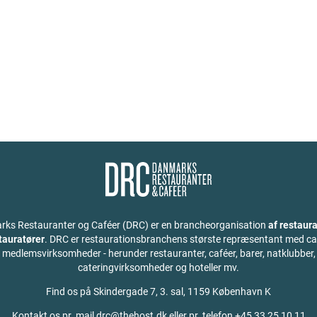
ks Restauranter og Caféer (DRC) er en brancheorganisation
af restaura
stauratører
. DRC er restaurationsbranchens største repræsentant med ca
medlemsvirksomheder - herunder restauranter, caféer, barer, natklubber,
cateringvirksomheder og hoteller mv.
Find os på
Skindergade 7, 3. sal, 1159 København K
Kontakt os pr. mail drc@thehost.dk eller pr. telefon +45 33 25 10 11