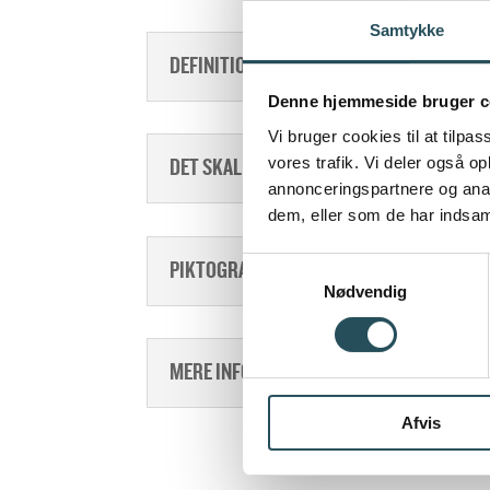
Samtykke
DEFINITION AF AFFALD
Denne hjemmeside bruger c
Vi bruger cookies til at tilpas
vores trafik. Vi deler også 
DET SKAL DU GØRE MED AFFALDET
annonceringspartnere og anal
dem, eller som de har indsaml
Samtykkevalg
PIKTOGRAMSYSTEM
Nødvendig
MERE INFORMTION OM AFFALDSSORTERI
Afvis