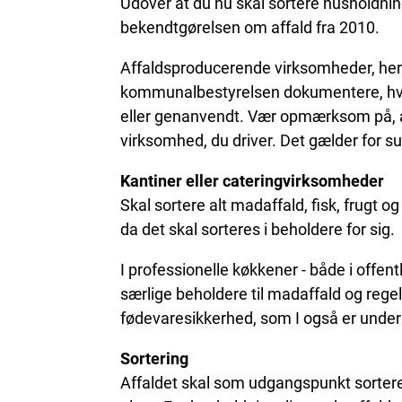
Udover at du nu skal sortere husholdnings
bekendtgørelsen om affald fra 2010.
Affaldsproducerende virksomheder, heru
kommunalbestyrelsen dokumentere, hvor s
eller genanvendt. Vær opmærksom på, at d
virksomhed, du driver. Det gælder for 
Kantiner eller cateringvirksomheder
Skal sortere alt madaffald, fisk, frugt o
da det skal sorteres i beholdere for sig.
I professionelle køkkener - både i offen
særlige beholdere til madaffald og reg
fødevaresikkerhed, som I også er under
Sortering
Affaldet skal som udgangspunkt sorteres 