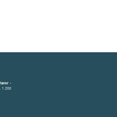
tører -
. 1.200