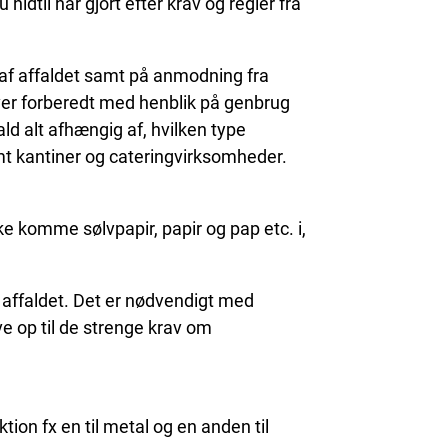
idtil har gjort efter krav og regler fra
 af affaldet samt på anmodning fra
iver forberedt med henblik på genbrug
ld alt afhængig af, hvilken type
mt kantiner og cateringvirksomheder.
kke komme sølvpapir, papir og pap etc. i,
af affaldet. Det er nødvendigt med
e op til de strenge krav om
tion fx en til metal og en anden til