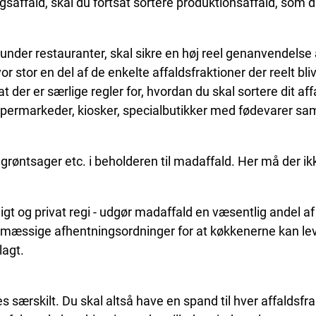
affald, skal du fortsat sortere produktionsaffald, som du h
nder restauranter, skal sikre en høj reel genanvendelse
tor en del af de enkelte affaldsfraktioner der reelt bl
er er særlige regler for, hvordan du skal sortere dit affa
supermarkeder, kiosker, specialbutikker med fødevarer sa
g grøntsager etc. i beholderen til madaffald. Her må der i
tligt og privat regi - udgør madaffald en væsentlig andel 
elmæssige afhentningsordninger for at køkkenerne kan lev
lagt.
særskilt. Du skal altså have en spand til hver affaldsfrak