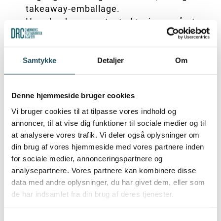
takeaway-emballage.
Hvordan kan man teste løsninger på et
cirkulært system, hvor emballage bliver
indsamlet, vasket og genbrugt? Og hvad
sker der på politisk niveau? Både
Samtykke
Detaljer
Om
kommunalt, landspolitisk og i EU?
Det er netværkets ambition at arbejde for en
Denne hjemmeside bruger cookies
fælles national infrastruktur på takeaway-
Vi bruger cookies til at tilpasse vores indhold og
genbrugsemballage.
annoncer, til at vise dig funktioner til sociale medier og til
at analysere vores trafik. Vi deler også oplysninger om
Netværket opfordrer til, at der indsamles viden
din brug af vores hjemmeside med vores partnere inden
og løsninger fra hele værdikæden som
for sociale medier, annonceringspartnere og
producenter, detailsektoren, udbydere af
analysepartnere. Vores partnere kan kombinere disse
genbrugsløsninger, restauranter og cafeer og
data med andre oplysninger, du har givet dem, eller som
ikke mindst forbrugere, så vi kan sikre den
de har indsamlet fra din brug af deres tjenester.
bedst mulige løsning, når vi skal omstille os fra
engangs- til genbrugsemballager.
Samtykkevalg