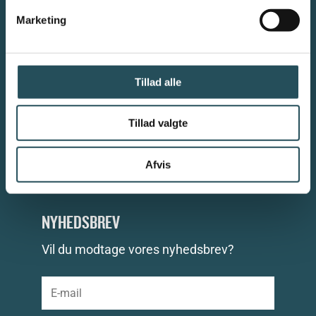
mv.
Marketing
Find os på
Skindergade 7, 3. sal, 1159 København K
Kontakt os pr. mail drc@thehost.dk eller pr. telefon +45 33 25
10 11
Tillad alle
FØLG MED PÅ DRC'S SOCIALE MEDIER
Tillad valgte
Afvis
NYHEDSBREV
Vil du modtage vores nyhedsbrev?