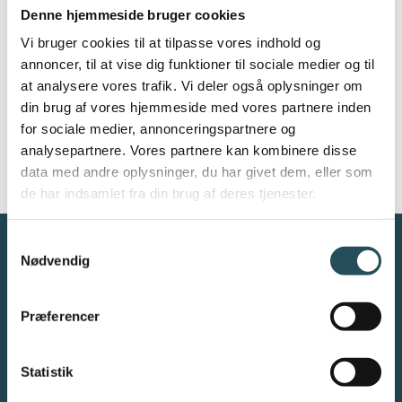
overenskomster
20
Denne hjemmeside bruger cookies
2023
Online
Vi bruger cookies til at tilpasse vores indhold og
Gratis
annoncer, til at vise dig funktioner til sociale medier og til
at analysere vores trafik. Vi deler også oplysninger om
din brug af vores hjemmeside med vores partnere inden
for sociale medier, annonceringspartnere og
analysepartnere. Vores partnere kan kombinere disse
data med andre oplysninger, du har givet dem, eller som
de har indsamlet fra din brug af deres tjenester.
Samtykkevalg
Nødvendig
Præferencer
Danmarks Restauranter og Caféer (DRC) er en
brancheorganisation
af restauratører - for restauratører
.
DRC er restaurationsbranchens største repræsentant med
Statistik
ca. 1.200 medlemsvirksomheder - herunder restauranter,
caféer, barer, natklubber, cateringvirksomheder og hoteller