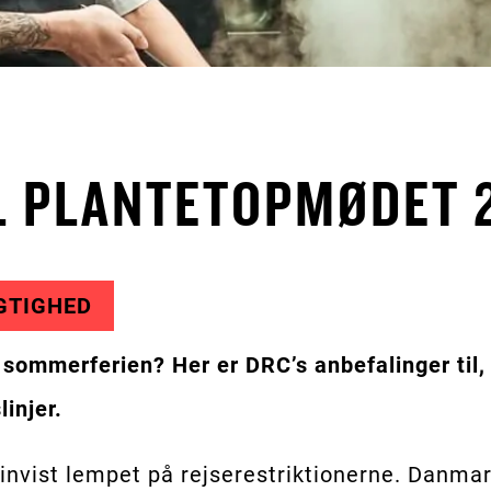
IL PLANTETOPMØDET 
GTIGHED
f sommerferien? Her er DRC’s anbefalinger til,
injer.
invist lempet på rejserestriktionerne. Danmark