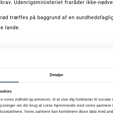
e krav. Udenrigsministeriet fraråder ikke-nødve
rød træffes på baggrund af en sundhedsfaglig 
de lande.
ejser, og de er derfor ikke omfattet af opfor
både til gule og orange lande, og at der er mu
Detaljer
ookies
e, er ikke omfattet af et krav om isolation. De
se vores indhold og annoncer, til at vise dig funktioner til sociale
oplysninger om din brug af vores hjemmeside med vores partnere i
ysepartnere. Vores partnere kan kombinere disse data med andr