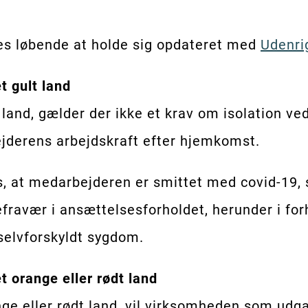
s løbende at holde sig opdateret med
Udenri
t gult land
t land, gælder der ikke et krav om isolation v
jderens arbejdskraft efter hjemkomst.
s, at medarbejderen er smittet med covid-19, 
fravær i ansættelsesforholdet, herunder i forh
selvforskyldt sygdom.
t orange eller rødt land
ange eller rødt land, vil virksomheden som udg