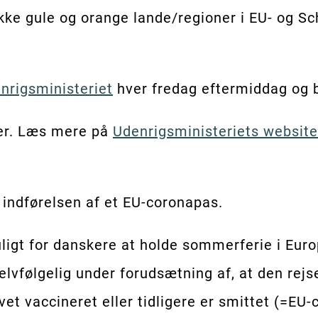
kke gule og orange lande/regioner i EU- og S
nrigsministeriet
hver fredag eftermiddag og bl
er. Læs mere på
Udenrigsministeriets website
 indførelsen af et EU-coronapas.
uligt for danskere at holde sommerferie i Eu
lvfølgelig under forudsætning af, at den rej
evet vaccineret eller tidligere er smittet (=E