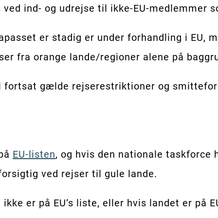
 ved ind- og udrejse til ikke-EU-medlemmer s
passet er stadig er under forhandling i EU, me
jser fra orange lande/regioner alene på baggru
l fortsat gælde rejserestriktioner og smittefo
 på
EU-listen
, og hvis den nationale taskforce h
orsigtig ved rejser til gule lande.
ikke er på EU’s liste, eller hvis landet er på 