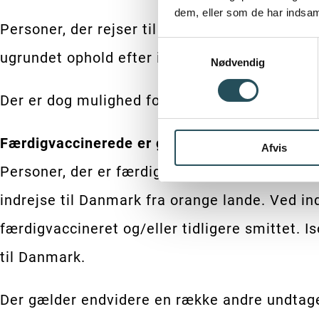
dem, eller som de har indsaml
Personer, der rejser til Danmark fra orange o
Samtykkevalg
ugrundet ophold efter indrejsen til Danmark. 
Nødvendig
Der er dog mulighed for at forkorte isolatione
Færdigvaccinerede er godt stillede
Afvis
Personer, der er færdigvaccineret og/eller ti
indrejse til Danmark fra orange lande. Ved in
færdigvaccineret og/eller tidligere smittet. I
til Danmark.
Der gælder endvidere en række andre undtagels