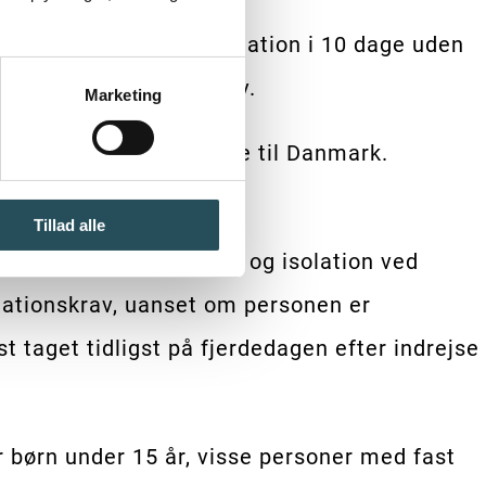
 et krav om at gå i isolation i 10 dage uden
fter indrejse er negativ.
Marketing
erdedagen efter indrejse til Danmark.
Tillad alle
undtaget kravet om test og isolation ved
olationskrav, uanset om personen er
t taget tidligst på fjerdedagen efter indrejse
r børn under 15 år, visse personer med fast