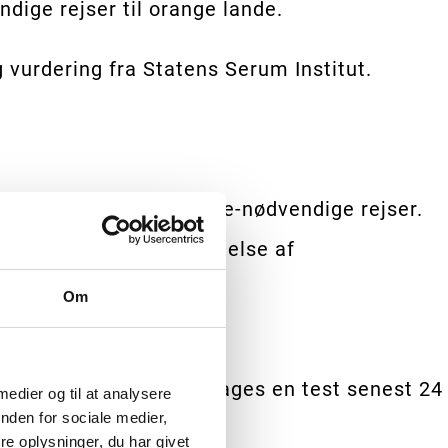
ndige rejser til orange lande.
vurdering fra Statens Serum Institut.
dringen om at undgå ikke-nødvendige rejser.
lighed for delvis undtagelse af
Om
r skal dog fortsat foretages en test senest 24
 medier og til at analysere
nden for sociale medier,
e oplysninger, du har givet