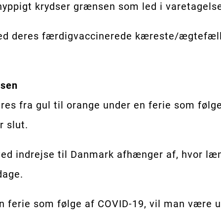
hyppigt krydser grænsen som led i varetagelse
deres færdigvaccinerede kæreste/ægtefælle 
jsen
res fra gul til orange under en ferie som følg
r slut.
ed indrejse til Danmark afhænger af, hvor læn
dage.
en ferie som følge af COVID-19, vil man være 