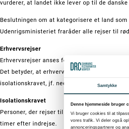
vurderer, at landet ikke lever op til de dansk
Beslutningen om at kategorisere et land som 
Udenrigsministeriet fraråder alle rejser til rø
Erhvervsrejser
Erhvervsrejser anses for at være nødvendige r
Det betyder, at erhvervsrejser kan finde sted 
isolationskravet, jf. nedenfor.
Samtykke
Isolationskravet
Denne hjemmeside bruger c
Personer, der rejser til Danmark fra gule land
Vi bruger cookies til at tilpas
vores trafik. Vi deler også 
timer efter indrejse.
annonceringspartnere og anal