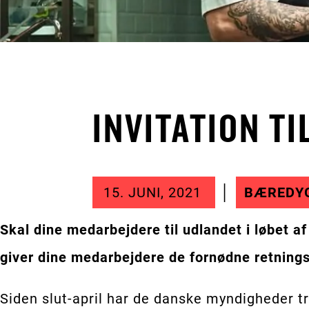
INVITATION T
15. JUNI, 2021
BÆREDY
Skal dine medarbejdere til udlandet i løbet a
giver dine medarbejdere de fornødne retningsl
Siden slut-april har de danske myndigheder tr