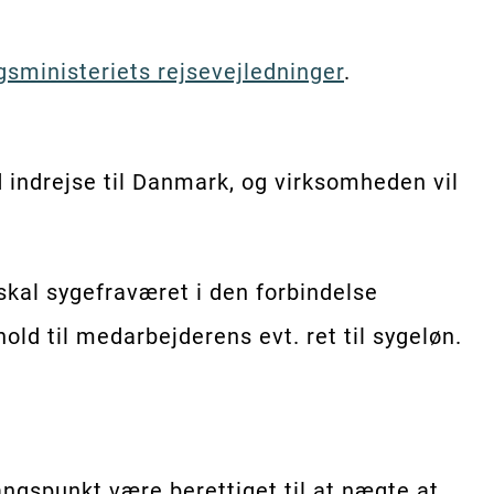
gsministeriets rejsevejledninger
.
ed indrejse til Danmark, og virksomheden vil
skal sygefraværet i den forbindelse
old til medarbejderens evt. ret til sygeløn.
angspunkt være berettiget til at nægte at