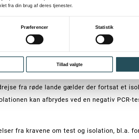
et fra din brug af deres tjenester.
g røde lande, er som udgangspunkt omfattet af
Isolationskravet gælder, selvom testen taget e
Præferencer
Statistik
n ved en negativ PCR-test taget tidligst på fj
Tillad valgte
dligere smittet med fast bopæl i Danmark, er 
drejse fra røde lande gælder der fortsat et is
solationen kan afbrydes ved en negativ PCR-tes
er fra kravene om test og isolation, bl.a. fo