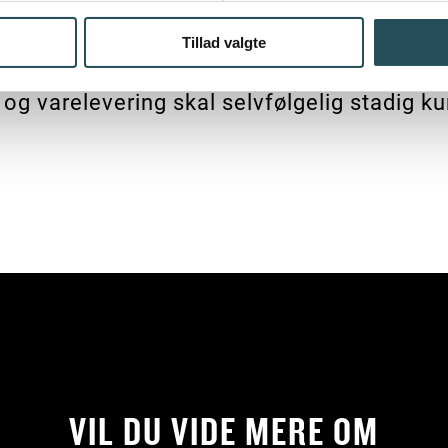
er, bænke mv. – og ikke kun til cykelkirkeg
or at indskrænke udeserveringen, begrænser
Tillad valgte
strøget og de områder hvor fremkommelighed
 og varelevering skal selvfølgelig stadig
VIL DU VIDE MERE OM