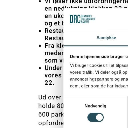
Vi løser ikke udfordringer
en nedlukning klokken 22 n
en ukontrolleret samling a
og et tab i arbejdspladser.
Restauranterne har forvandl
Restauratørerne skaber nemli
Samtykke
Fra klokken 22-24 har vi e
medarbejdere (Indsæt dine 
Denne hjemmeside bruger c
som vil begrænse os i vores
Vi bruger cookies til at tilpas
Under corona oplevede vi ne
vores trafik. Vi deler også 
vores økonomi hårdt. Hvis m
annonceringspartnere og anal
22.
dem, eller som de har indsaml
Ud over en nedlukning kl. 22
Samtykkevalg
holde 80 cm plads til fodgæ
Nødvendig
600 parkeringspladser i midde
opfordre til at man 1) bakker 