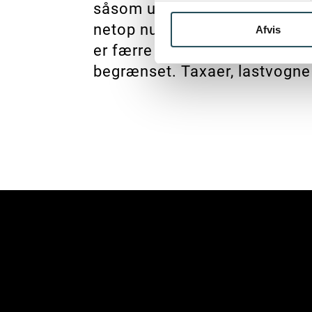
såsom udeservering, legeplads
netop nu. Og 2) at man frem f
Afvis
er færre biler helt inde ved 
begrænset. Taxaer, lastvogne