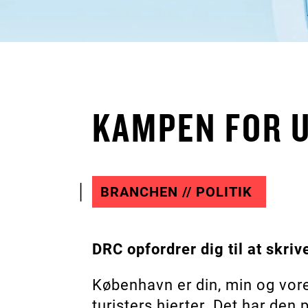
KAMPEN FOR 
BRANCHEN // POLITIK
DRC opfordrer dig til at skri
København er din, min og vor
turisters hjerter. Det har de