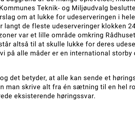
 Kommunes Teknik- og Miljøudvalg beslutted
rslag om at lukke for udeserveringen i hel
 langt de fleste udeserveringer klokken 24
oner var et lille område omkring Rådhuse
tår altså til at skulle lukke for deres udes
 vi på alle måder er en international storb
 og det betyder, at alle kan sende et hørin
 man skrive alt fra én sætning til en hel
erede eksisterende høringssvar.