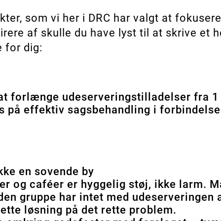
ter, som vi her i DRC har valgt at fokuser
rere af skulle du have lyst til at skrive et
 for dig:
at forlænge udeserveringstilladelser fra 1 
us på effektiv sagsbehandling i forbindels
ikke en sovende by
er og caféer er hyggelig støj, ikke larm. 
en gruppe har intet med udeserveringen at
 rette løsning på det rette problem.