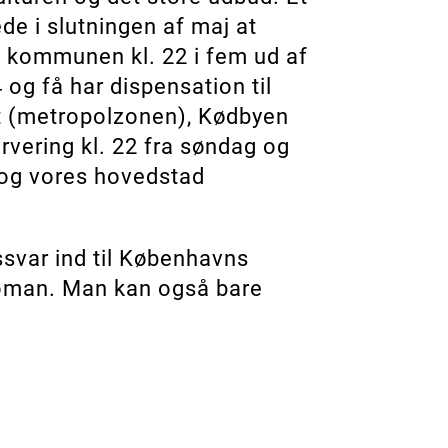
e i slutningen af maj at
e kommunen kl. 22 i fem ud af
 og få har dispensation til
t (metropolzonen), Kødbyen
ervering kl. 22 fra søndag og
y og vores hovedstad
gssvar ind til Københavns
 roman. Man kan også bare