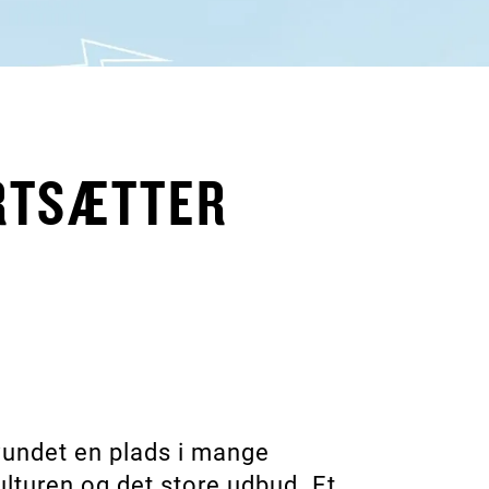
RTSÆTTER
vundet en plads i mange
ulturen og det store udbud. Et