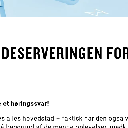
UDESERVERINGEN FO
ve et høringssvar!
es alles hovedstad – faktisk har den også 
n på baggrund af de mange oplevelser, madk