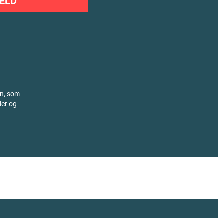
ELD
on, som
ler og