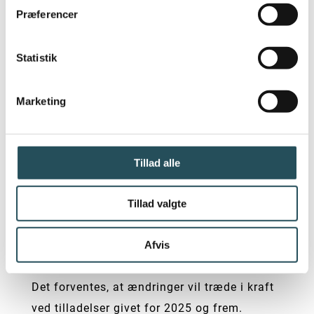
blokeret.
Præferencer
Ovenstående betyder alt i alt, at der vil
Statistik
komme klare linjer i forhold til, hvad der er
muligt og det vil skabe en ro omkring
Marketing
udeserveringen i København. Både for
restauratørerne og for kommunen som nu
har bedre vilkår for at få regler og rammer
Tillad alle
gjort gældende i hele København. I DRC ser
vi positivt på tiltagene, især at
Tillad valgte
udeserveringen nu kan bestå og endda giver
mulighed for visse restauratører at de kan
Afvis
holde åbent helt til kl. 02:00.
Det forventes, at ændringer vil træde i kraft
ved tilladelser givet for 2025 og frem.