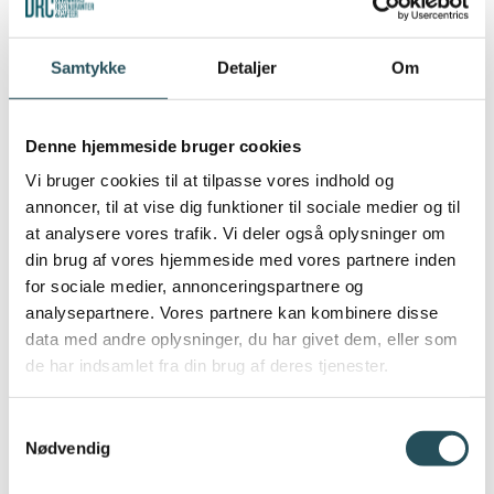
Øge fremkommeligheden på smalle
Samtykke
Detaljer
Om
fortove. Det betyder, at det fremover ikke
vil være muligt at have udeservering på
smalle fortove, det skal sikre, at
Denne hjemmeside bruger cookies
mennesker med bevægelsesudfordringer
Vi bruger cookies til at tilpasse vores indhold og
og barnevogne kan færdes i byen.
annoncer, til at vise dig funktioner til sociale medier og til
Konkret betyder det, at der skal friholdes
at analysere vores trafik. Vi deler også oplysninger om
minimum 0,8 meter til færdsel på
din brug af vores hjemmeside med vores partnere inden
fortovene i byen.
for sociale medier, annonceringspartnere og
analysepartnere. Vores partnere kan kombinere disse
Opmærkning af areal. Det betyder at der
data med andre oplysninger, du har givet dem, eller som
på udeserveringerne vil ske en
de har indsamlet fra din brug af deres tjenester.
opmærkning af arealet. Det skal skabe
bevidsthed blandt gæster om, hvor langt
Samtykkevalg
Nødvendig
man kan trække en stol eller et bord ud
på fortovet, så gangarealet ikke bliver