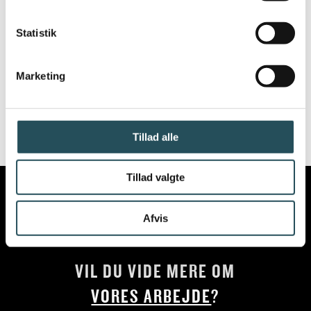
Forslaget blev vedtaget af Folketinget den
22. februar 2024 og træder i kraft fra i dag -
Statistik
den 1. marts 2024.
Marketing
Læs loven:
KLIK HER
Tillad alle
Tillad valgte
Afvis
VIL DU VIDE MERE OM
VORES ARBEJDE
?