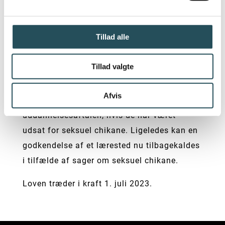
arbejdsgiveren og krænkeren i medfør af
ligebehandlingsloven. Hidtil var godtgørelse
fra arbejdsgiver og krænker behandlet i to
Tillad alle
forskellige regelsæt.
Tillad valgte
Elever og lærlinge, som indgår i en af de
udsatte grupper, kan nu se bort fra fristen
Afvis
på én måneds varsel for ophævelse af
uddannelsesaftalen, hvis de har været
udsat for seksuel chikane. Ligeledes kan en
godkendelse af et lærested nu tilbagekaldes
i tilfælde af sager om seksuel chikane.
Loven træder i kraft 1. juli 2023.