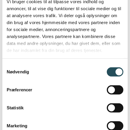
Vi bruger cookies til at tilpasse vores indhold og
om seksuel chikane, hvis denne ikke
annoncer, til at vise dig funktioner til sociale medier og til
at analysere vores trafik. Vi deler også oplysninger om
allerede findes.
din brug af vores hjemmeside med vores partnere inden
for sociale medier, annonceringspartnere og
Samtidig hæves loftet for godtgørelse i
analysepartnere. Vores partnere kan kombinere disse
sager om seksuel chikane, således en
data med andre oplysninger, du har givet dem, eller som
godtgørelse i særligt grove sager kan
de har indsamlet fra din brug af deres tjenester.
forhøjes med en tredjedel. Det kan f.eks.
gøres sig gældende i sager med grove
Samtykkevalg
Nødvendig
krænkelser eller sager, hvor den krænkede
part tilhører en udsat gruppe såsom elever.
Præferencer
Som noget nyt kan den krænkede part
tilkendes godtgørelse direkte fra krænkeren.
Statistik
Det betyder i praksis, at den krænkede part
kan søge godtgørelse hos både
Marketing