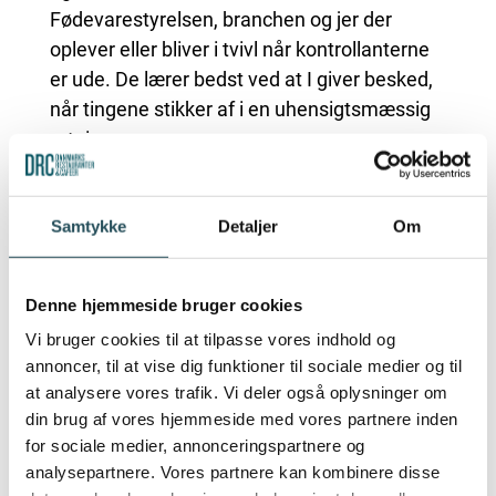
Fødevarestyrelsen, branchen og jer der
oplever eller bliver i tvivl når kontrollanterne
er ude. De lærer bedst ved at I giver besked,
når tingene stikker af i en uhensigtsmæssig
retning.
Den 23. juni 2022, inviterede
fødevarestyrelsen til kundedag, hvor
Samtykke
Detaljer
Om
formålet med dagen var at styrke dialogen
mellem Fødevarestyrelsen og Erhvervets
Denne hjemmeside bruger cookies
repræsentanter i et dialogforum for kontrol
og fødevarevirksomhederne.
Vi bruger cookies til at tilpasse vores indhold og
annoncer, til at vise dig funktioner til sociale medier og til
Målet var, gennem dialog om en række
at analysere vores trafik. Vi deler også oplysninger om
konkrete problemstillinger at opsamle viden
din brug af vores hjemmeside med vores partnere inden
for sociale medier, annonceringspartnere og
fra deltagerne på dagen om oplevelsen af
analysepartnere. Vores partnere kan kombinere disse
ensartetheden i kontrollen, at komme