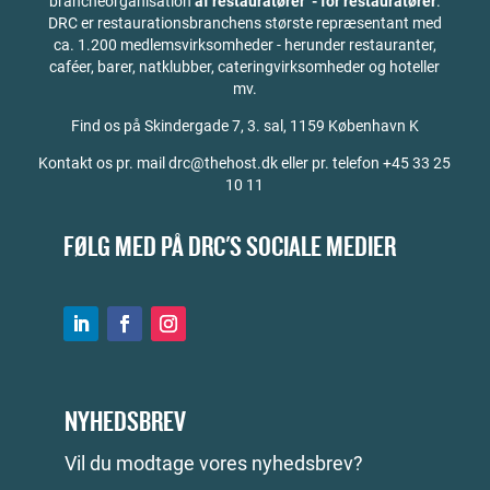
brancheorganisation
af restauratører - for restauratører
.
DRC er restaurationsbranchens største repræsentant med
ca. 1.200 medlemsvirksomheder - herunder restauranter,
caféer, barer, natklubber, cateringvirksomheder og hoteller
mv.
Find os på
Skindergade 7, 3. sal, 1159 København K
Kontakt os pr. mail drc@thehost.dk eller pr. telefon +45 33 25
10 11
FØLG MED PÅ DRC'S SOCIALE MEDIER
NYHEDSBREV
Vil du modtage vores nyhedsbrev?