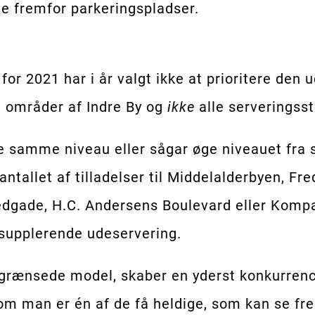
me fremfor parkeringspladser.
r 2021 har i år valgt ikke at prioritere den u
 områder af Indre By og
ikke
alle serveringss
mme niveau eller sågar øge niveauet fra sid
ntallet af tilladelser til Middelalderbyen, 
edgade, H.C. Andersens Boulevard eller Kompa
supplerende udeservering.
egrænsede model, skaber en yderst konkurrenc
 om man er én af de få heldige, som kan se fr