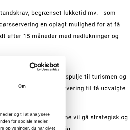
standskrav, begrænset lukketid mv. - som
ørsservering en oplagt mulighed for at få
idt efter 15 måneder med nedlukninger og
n og en genopretningspulje til turismen og
Om
at give udvidet udeservering til få udvalgte
 medier og til at analysere
, at Københavns Kommune vil gå strategisk og
nden for sociale medier,
e mængder gæld foran sig.
e oplysninger, du har givet