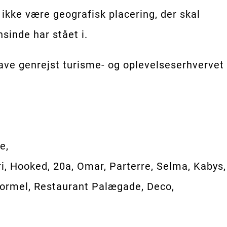
 ikke være geografisk placering, der skal
inde har stået i.
have genrejst turisme- og oplevelseserhvervet
e,
ri, Hooked, 20a, Omar, Parterre, Selma, Kabys,
Uformel, Restaurant Palægade, Deco,