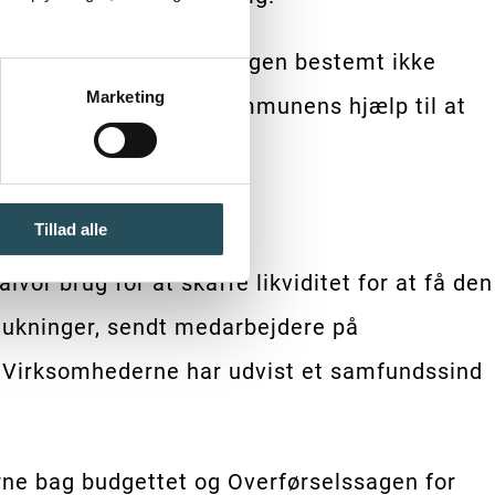
re by, ser gældsafviklingen bestemt ikke
Marketing
, og der er brug for kommunens hjælp til at
Tillad alle
vor brug for at skaffe likviditet for at få den
lukninger, sendt medarbejdere på
. Virksomhederne har udvist et samfundssind
rne bag budgettet og Overførselssagen for