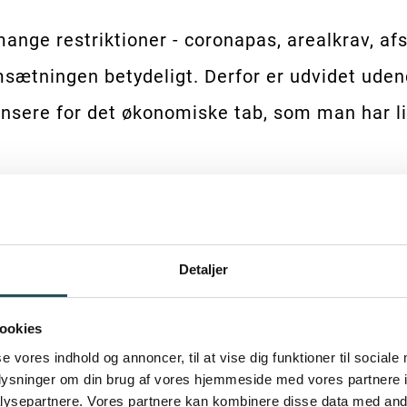
ange restriktioner - coronapas, arealkrav, af
tningen betydeligt. Derfor er udvidet udend
nsere for det økonomiske tab, som man har l
mune flere millioner til Comeback Copenhage
Detaljer
 trækker de i stik modsatte retning ved kun 
ookies
se vores indhold og annoncer, til at vise dig funktioner til sociale
trerede, og brancheorganisationerne håber nu
oplysninger om din brug af vores hjemmeside med vores partnere i
etingelser for en branche, der skubber massiv
ysepartnere. Vores partnere kan kombinere disse data med andr