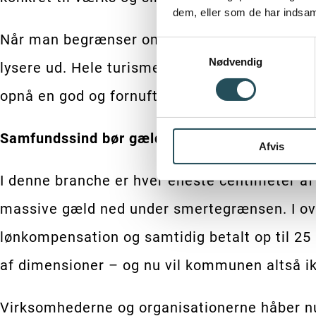
dem, eller som de har indsaml
Når man begrænser omfanget af udvidet udeser
Samtykkevalg
Nødvendig
lysere ud. Hele turisme- og oplevelseserhverv
opnå en god og fornuftig genåbning.
Samfundssind bør gælde begge veje
Afvis
I denne branche er hver eneste centimeter af s
massive gæld ned under smertegrænsen. I over
lønkompensation og samtidig betalt op til 25
af dimensioner – og nu vil kommunen altså ik
Virksomhederne og organisationerne håber nu