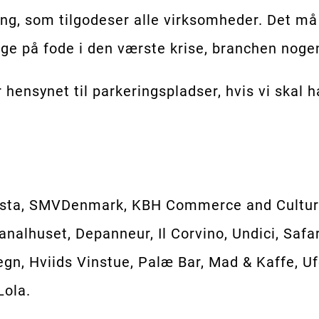
ing, som tilgodeser alle virksomheder. Det må
 på fode i den værste krise, branchen nogens
 hensynet til parkeringspladser, hvis vi skal 
resta, SMVDenmark, KBH Commerce and Cultur
nalhuset, Depanneur, Il Corvino, Undici, Safa
aregn, Hviids Vinstue, Palæ Bar, Mad & Kaffe, 
Lola.