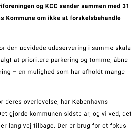
riforeningen og KCC sender sammen med 31
havns Kommune om ikke at forskelsbehandle
e for den udvidede udeservering i samme skala
lgt at prioritere parkering og tomme, åbne
vering – en mulighed som har afholdt mange
for deres overlevelse, har Københavns
t gjorde kommunen sidste år, og vi ved, det
r lang vej tilbage. Der er brug for et fokus