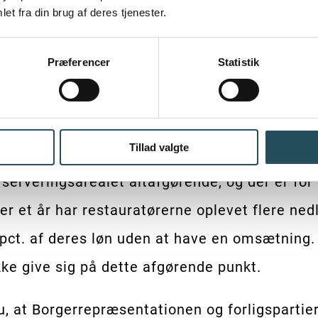
et fra din brug af deres tjenester.
vering til en lille gruppe virksomheder i Ind
Præferencer
Statistik
et i hovedstaden er hårdt ramt på likviditeten
Tillad valgte
erveringsarealet altafgørende, og der er for al
 et år har restauratørerne oplevet flere ned
 pct. af deres løn uden at have en omsætning
ke give sig på dette afgørende punkt.
, at Borgerrepræsentationen og forligspartie