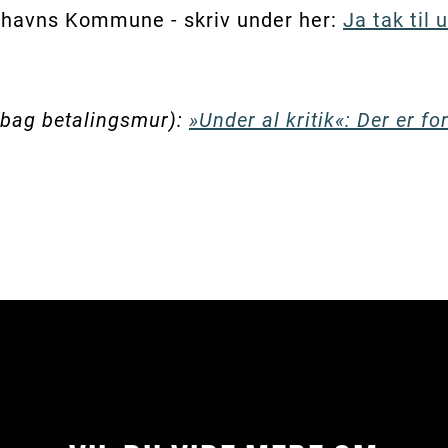
enhavns Kommune - skriv under her:
Ja tak til 
 (bag betalingsmur):
»Under al kritik«: Der er fo