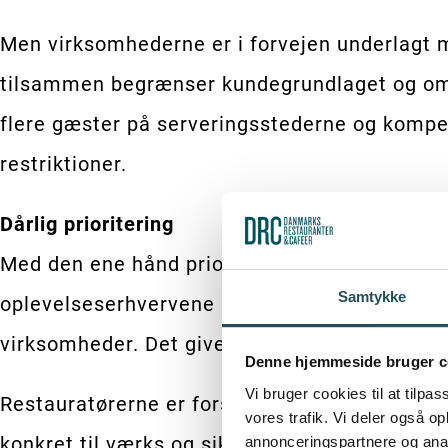
Men virksomhederne er i forvejen underlagt m
tilsammen begrænser kundegrundlaget og omsæ
flere gæster på serveringsstederne og kompe
restriktioner.
Dårlig prioritering
Med den ene hånd prioriterer Københavns Kom
Samtykke
oplevelseserhvervene – og med den anden hånd
virksomheder. Det giver ingen mening.
Denne hjemmeside bruger c
Vi bruger cookies til at tilpas
Restauratørerne er forståeligt nok dybt frus
vores trafik. Vi deler også 
konkret til værks og sikre gode forretningsb
annonceringspartnere og anal