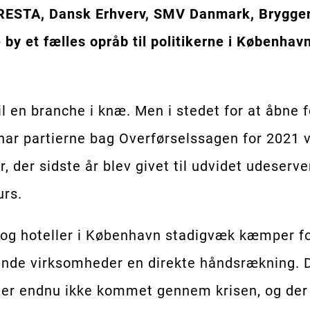
RESTA, Dansk Erhverv, SMV Danmark, Brygge
re by et fælles opråb til politikerne i Køben
til en branche i knæ. Men i stedet for at åbn
r partierne bag Overførselssagen for 2021 va
, der sidste år blev givet til udvidet udeser
urs.
rer og hoteller i København stadigvæk kæmper 
nde virksomheder en direkte håndsrækning. De
t er endnu ikke kommet gennem krisen, og der e