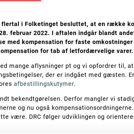
lertal i Folketinget besluttet, at en række 
 28. februar 2022.
I aftalen indgår blandt ande
e med kompensation for faste omkostninger b
kompensation for tab af letfordærvelige varer.
ed mange aflysninger pt og vi opfordrer til, at
lingsbetingelser, der er indgået med gæsten. E
vores
afbestillingskutymer
.
ndt bekendtgørelsen. Derfor mangler vi stad
tionerne og nu også kompensationsordningerne
te være. DRC følger udviklingen og orientere