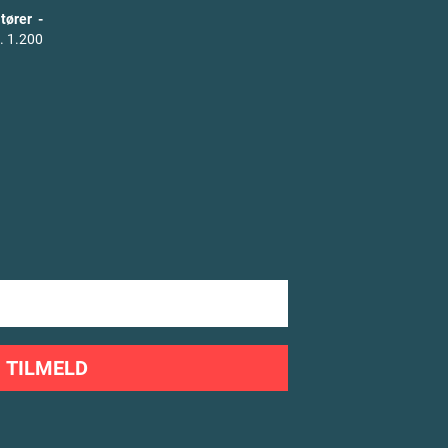
tører -
. 1.200
TILMELD