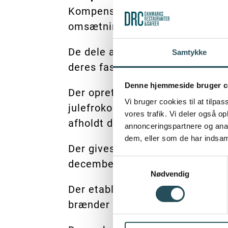
Kompensationsordningen for fast
omsætningsnedgang sættes ned t
De dele af dansk erhvervs- og kul
Samtykke
deres faste omkostninger og ad
Denne hjemmeside bruger c
Der oprettes en pulje til dæknin
Vi bruger cookies til at tilpas
julefrokoster, private fester o
vores trafik. Vi deler også 
afholdt den 10., 11. og/eller 12.
annonceringspartnere og anal
dem, eller som de har indsaml
Der gives desuden mulighed for
Samtykkevalg
december alene. Normalt skal m
Nødvendig
Der etableres desuden en pulje 
brænder inde med letfordærveli