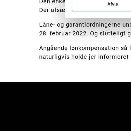
Den enkelte virksomhed kan mak
Afvis
Der afsættes 10 mio. kr. til pulj
Låne- og garantiordningerne un
28. februar 2022. Og slutteligt
Angående lønkompensation så f
naturligvis holde jer informeret