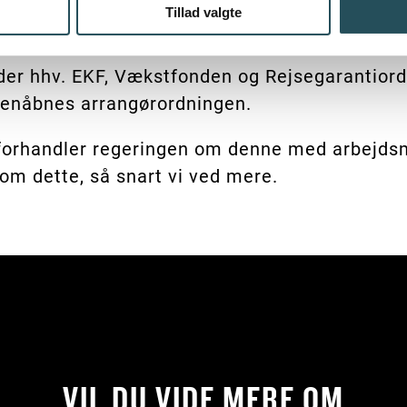
simalt modtage et kompensationsbeløb på 30.
Tillad valgte
en.
der hhv. EKF, Vækstfonden og Rejsegarantiord
 genåbnes arrangørordningen.
orhandler regeringen om denne med arbejdsm
 om dette, så snart vi ved mere.
VIL DU VIDE MERE OM