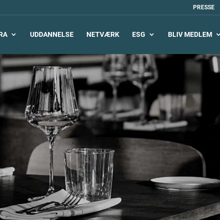
PRESSE
RA
UDDANNELSE
NETVÆRK
ESG
BLIV MEDLEM