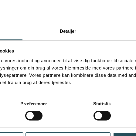
e omkostninger forlænges til den 28. februar
il mindst 30 pct. Det gælder fra 1. decembe
turliv, der er tvangslukkede f.eks. natteliv, v
Detaljer
gang til selvstændigordningen mv. for tvangs
ookies
g af kasserede varer hos virksomheder, der er 
se vores indhold og annoncer, til at vise dig funktioner til sociale
g sociale begivenheder for mere end 50 deltag
oplysninger om din brug af vores hjemmeside med vores partnere i
 december uden for private hjem, fx i restaurant
ysepartnere. Vores partnere kan kombinere disse data med andr
et fra din brug af deres tjenester.
 at søge ordningen for faste omkostninger ba
an som virksomhed søge for to eller tre mån
Præferencer
Statistik
målrettet de virksomheder og leverandører, der
ge varer i weekenden den 10. december til 1