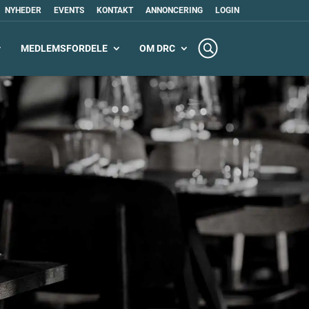
NYHEDER
EVENTS
KONTAKT
ANNONCERING
LOGIN
MEDLEMSFORDELE
OM DRC