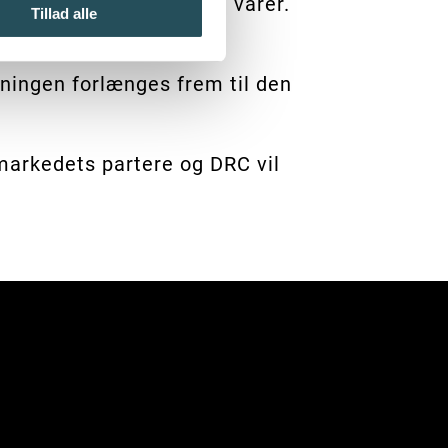
000 kr. for kasserede varer.
Tillad alle
ningen forlænges frem til den
arkedets partere og DRC vil