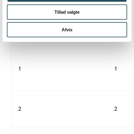
Rating
Forklaring
Rating
Tillad valgte
Kan ikke
0
sorteres til
0
Afvis
genanvendelse
1
1
2
2