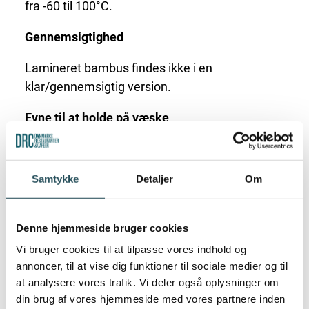
fra -60 til 100°C.
Gennemsigtighed
Lamineret bambus findes ikke i en
klar/gennemsigtig version.
Evne til at holde på væske
Lamineret bambus kan godt holde på væske i
mere end 15 minutter.
Samtykke
Detaljer
Om
Evne til at holde noget sprødt
Denne hjemmeside bruger cookies
Lamineret bambus kan godt holde indholdet
sprødt.
Vi bruger cookies til at tilpasse vores indhold og
annoncer, til at vise dig funktioner til sociale medier og til
Sortering og genanvendelse
at analysere vores trafik. Vi deler også oplysninger om
din brug af vores hjemmeside med vores partnere inden