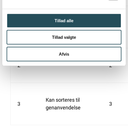
Tillad alle
1
1
Tillad valgte
Afvis
2
2
Kan sorteres til
3
3
genanvendelse