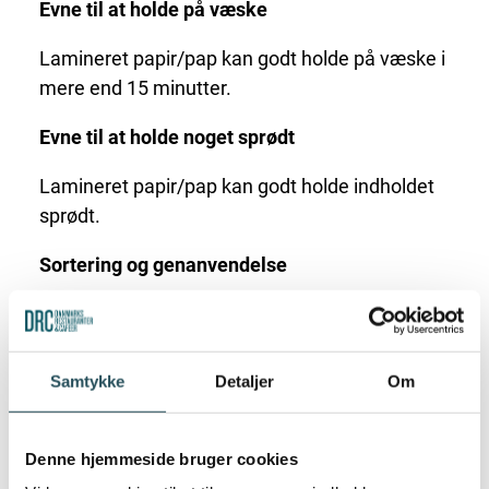
Evne til at holde på væske
Lamineret papir/pap kan godt holde på væske i
mere end 15 minutter.
Evne til at holde noget sprødt
Lamineret papir/pap kan godt holde indholdet
sprødt.
Sortering og genanvendelse
Lamineret papir/pap-emballage kan pt. ikke
genanvendes og skal sorteres som ”
Restaffald
”
i en affaldsordning.
Samtykke
Detaljer
Om
Vurdering
Denne hjemmeside bruger cookies
Materialet kan ikke sorteres til genanvendelse