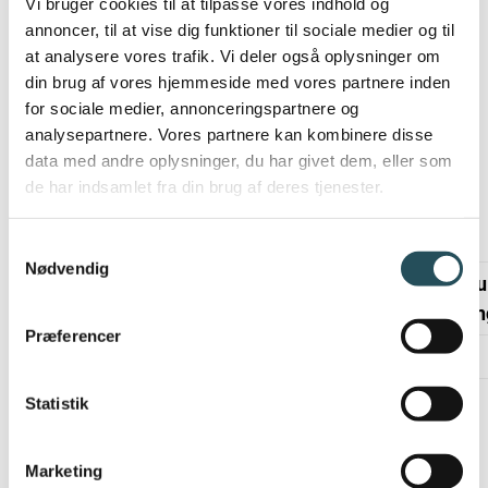
Vi bruger cookies til at tilpasse vores indhold og
og har derfor en genanvendelses-rating på 0.
annoncer, til at vise dig funktioner til sociale medier og til
at analysere vores trafik. Vi deler også oplysninger om
Hvis materialet bruges et sted, hvor det ikke er
din brug af vores hjemmeside med vores partnere inden
muligt at sortere til genanvendelse, har det en
for sociale medier, annonceringspartnere og
fornybar-rating på 2, da det kun er i coatingen,
analysepartnere. Vores partnere kan kombinere disse
at der går ikke-fornybare ressourcer tabt.
data med andre oplysninger, du har givet dem, eller som
de har indsamlet fra din brug af deres tjenester.
Der er en forklaring på ratingen i følgende
oversigt:
Samtykkevalg
Nødvendig
Ikke mu
Mulighed for sortering
sorterin
Præferencer
Rating
Forklaring
Rating
Statistik
Kan ikke
0
sorteres til
0
Marketing
genanvendelse